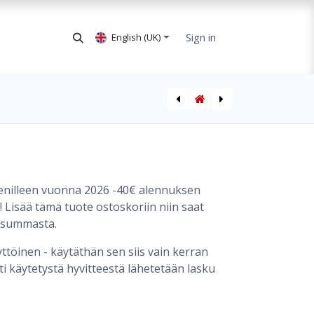
Sign in
English (UK)
AVARN Security Winter Jacket
senilleen vuonna 2026 -40€ alennuksen
! Lisää tämä tuote ostoskoriin niin saat
usummasta.
ttöinen - käytäthän sen siis vain kerran
ti käytetystä hyvitteestä lähetetään lasku