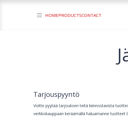
HOME
PRODUCTS
CONTACT
J
Tarjouspyyntö
Voitte pyytää tarjouksen teitä kiinnostavista tuotte
verkkokauppaan keräämällä haluamanne tuotteet ta