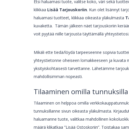
Etsi haluamasi tuote, valitse koko, väri sekä tuott
klikkaa
Lisää Tarjouskoriin
. Kun olet lisännyt tarj
haluamasi tuotteet, klikkaa oikeasta yläkulmasta
T
kuvaketta. Tämän jälkeen näet tarjouskoriin kerää
voit pyytää niille tarjousta täyttämällä yhteystietosi
Mikäli ette tiedä/löydä tarpeeseenne sopivia tuottei
yhteystietonne oheiseen lomakkeeseen ja kuvata
yksityiskohtaisesti tarvettanne. Lähetämme tarjou
mahdollisimman nopeasti.
Tilaaminen omilla tunnuksilla
Tilaaminen on helppoa omilla verkkokauppatunnuksi
tunnuksillanne sivun oikeasta yläkulmasta. Kirjaud
haluamanne tuote, valitkaa mahdollinen kokoluokk
määrä klikatkaa ”Lisää Ostoskoriin”. Toistakaa sa