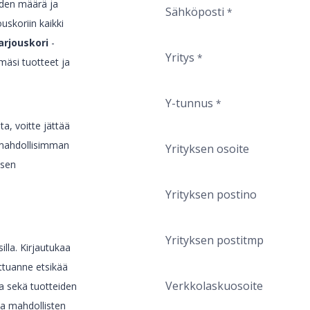
eiden määrä ja
Sähköposti
*
ouskoriin kaikki
arjouskori
-
Yritys
*
mäsi tuotteet ja
.
Y-tunnus
*
ta, voitte jättää
 mahdollisimman
Yrityksen osoite
ksen
Yrityksen postino
Yrityksen postitmp
lla. Kirjautukaa
uttuanne etsikää
Verkkolaskuosoite
a sekä tuotteiden
ma mahdollisten