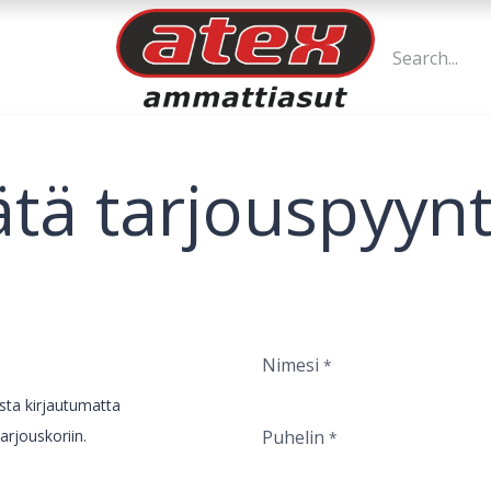
ätä tarjouspyyn
Nimesi
*
ista kirjautumatta
rjouskoriin.
Puhelin
*