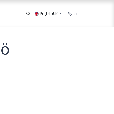
Sign in
English (UK)
tö