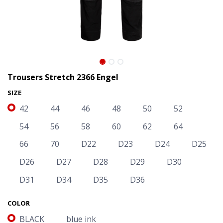
Trousers Stretch 2366 Engel
SIZE
42
44
46
48
50
52
54
56
58
60
62
64
66
70
D22
D23
D24
D25
D26
D27
D28
D29
D30
D31
D34
D35
D36
Trousers Stretch 2366 Engel
COLOR
BLACK
blue ink