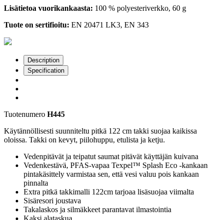
Lisätietoa vuorikankaasta:
100 % polyesteriverkko, 60 g
Tuote on sertifioitu:
EN 20471 LK3, EN 343
Description
Specification
Tuotenumero
H445
Käytännöllisesti suunniteltu pitkä 122 cm takki suojaa kaikissa
oloissa. Takki on kevyt, piilohuppu, etulista ja ketju.
Vedenpitävät ja teipatut saumat pitävät käyttäjän kuivana
Vedenkestävä, PFAS-vapaa Texpel™ Splash Eco -kankaan
pintakäsittely varmistaa sen, että vesi valuu pois kankaan
pinnalta
Extra pitkä takkimalli 122cm tarjoaa lisäsuojaa viimalta
Sisäresori joustava
Takalaskos ja silmäkkeet parantavat ilmastointia
Kaksi alataskua