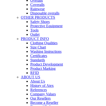
Overalls
Coveralls
Rainwear
Disposable overalls
OTHER PRODUCTS
Safety Shoes
Protective Equipment
Tools
Outlet
PRODUCT INFO
Clothing Qualities
Size Chart
Washing Instructions
Certificates
Standards
Product Development
Product Marking
RFID
ABOUT US
About Us
History of Atex
References
Company Values
Our Resellers
Become a Reseller