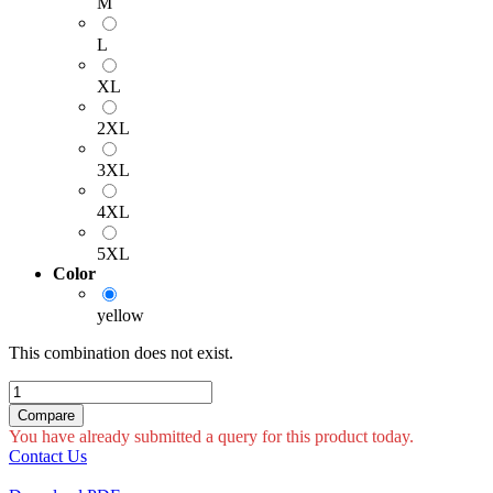
M
L
XL
2XL
3XL
4XL
5XL
Color
yellow
This combination does not exist.
Compare
You have already submitted a query for this product today.
Contact Us