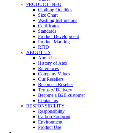
PRODUCT INFO
Clothing Qualities
Size Chart
Washing Instructions
Certificates
Standards
Product Development
Product Marking
RFID
ABOUT US
About Us
History of Atex
References
Company Values
Our Resellers
Become a Reseller
Terms of Delivery
Become a B2B customer
Contact us
RESPONSIBILITY
Responsibility
Carbon Footprint
Environment
Product Use