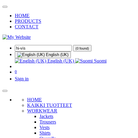
HOME
PRODUCTS
CONTACT
(0 found)
English (UK)
English (UK)
Suomi
0
Sign in
HOME
KAIKKI TUOTTEET
WORKWEAR
Jackets
Trousers
Vests
Shirts