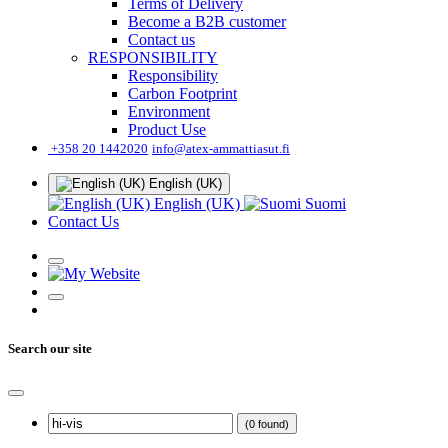
Terms of Delivery
Become a B2B customer
Contact us
RESPONSIBILITY
Responsibility
Carbon Footprint
Environment
Product Use
͏
+358 20 1442020
info@atex-ammattiasut.fi
English (UK)
English (UK)
Suomi
Contact Us
Search our site
(0 found)