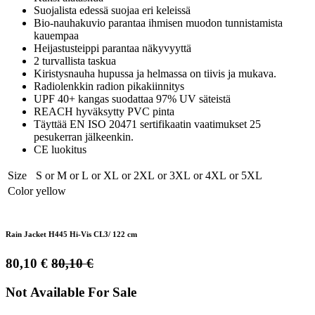
Suojalista edessä suojaa eri keleissä
Bio-nauhakuvio parantaa ihmisen muodon tunnistamista
kauempaa
Heijastusteippi parantaa näkyvyyttä
2 turvallista taskua
Kiristysnauha hupussa ja helmassa on tiivis ja mukava.
Radiolenkkin radion pikakiinnitys
UPF 40+ kangas suodattaa 97% UV säteistä
REACH hyväksytty PVC pinta
Täyttää EN ISO 20471 sertifikaatin vaatimukset 25
pesukerran jälkeenkin.
CE luokitus
Size
S
or
M
or
L
or
XL
or
2XL
or
3XL
or
4XL
or
5XL
Color
yellow
Rain Jacket H445 Hi-Vis CL3/ 122 cm
80,10
€
80,10
€
Not Available For Sale