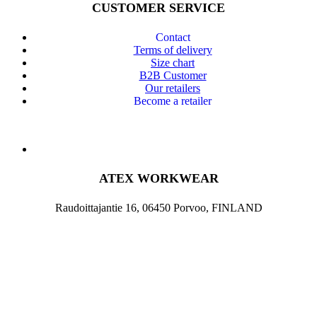
CUSTOMER SERVICE
Contact
Terms of delivery
Size chart
B2B Customer
Our retailers
Become a retailer
ATEX WORKWEAR
Raudoittajantie 16, 06450 Porvoo, FINLAND
020 1442020
info@atex-ammattiasut.fi
BRaND