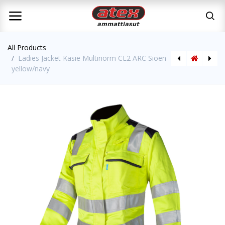
All Products
Ladies Jacket Kasie Multinorm CL2 ARC Sioen
yellow/navy
Softshell Jacket Playford Multinorm CL3 ARC Sioen
Jacket Windsor Hi-Vis CL3 Sioen