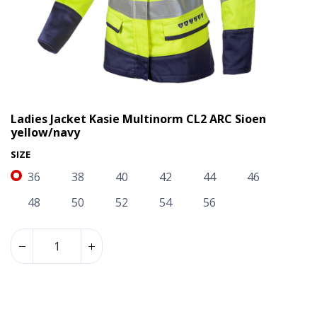
Ladies Jacket Kasie Multinorm CL2 ARC Sioen
yellow/navy
SIZE
36
38
40
42
44
46
48
50
52
54
56
Ladies Jacket Kasie Multinorm CL2 ARC Sioen yellow/navy