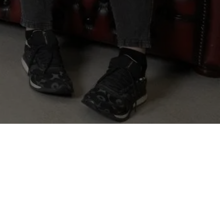
ATS – Ammattityökalut Oy (Atex Ammattiasut) on
vuonna 1992 perustettu perheyritys, joka on
erikoistunut työvaatteiden valmistukseen,