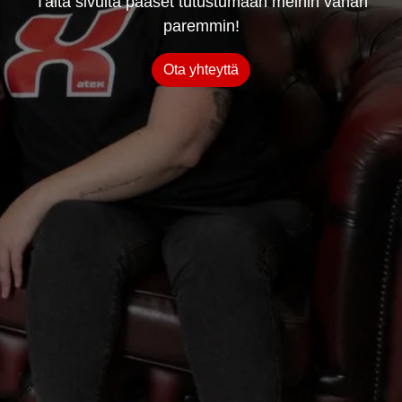
Tältä sivulta pääset tutustumaan meihin vähän
paremmin!
Ota yhteyttä