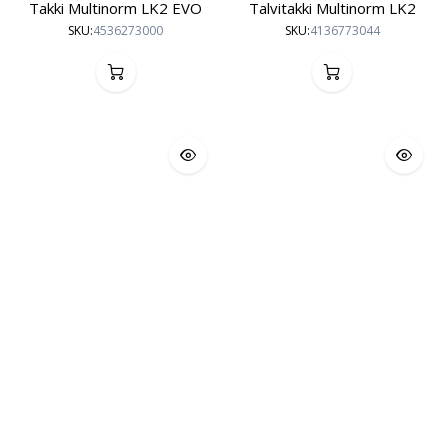
Takki Multinorm LK2 EVO
Talvitakki Multinorm LK2
SKU:
4536273000
SKU:
4136773044
ATEX
ATEX
Takki FR AST ARC
Fleecetakki FR AST
SKU:
4156033000
SKU:
4155433044