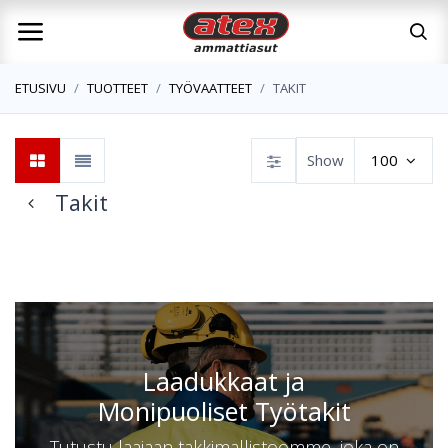
ETUSIVU
TUOTTEET
TYÖVAATTEET
TAKIT
Show
100
Takit
Takit
Housut
Avohaalarit
Laadukkaat ja
Monipuoliset Työtakit
Tutustu laajaan takkimallistoomme, joka on