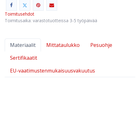
Toimitusehdot
Toimitusaika: varastotuotteissa 3-5 työpäivää
Materiaalit
Mittataulukko
Pesuohje
Riipputaskuhousut Hi-Vis LK2
Sertifikaatit
EU-vaatimustenmukaisuusvakuutus
Kangas 1:
80 % polyesteri, 20 % puuvilla
Kangas 2:
94 % polyamidi, 6% elastaani
Kangas 3:
100 % polyesteri
KUVAUS
TEKNISET TIEDOT