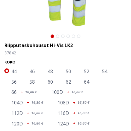
Riipputaskuhousut Hi-Vis LK2
37842
KOKO
44
46
48
50
52
54
56
58
60
62
64
66
100D
+
16,80
€
+
16,80
€
104D
108D
+
16,80
€
+
16,80
€
112D
116D
+
16,80
€
+
16,80
€
120D
124D
+
16,80
€
+
16,80
€