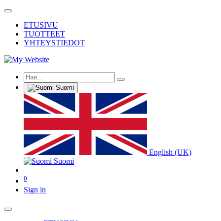
ETUSIVU
TUOTTEET
YHTEYSTIEDOT
Suomi
English (UK)
Suomi
0
Sign in