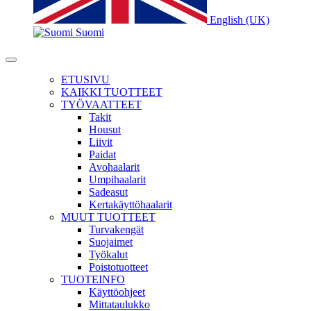
English (UK)
Suomi
ETUSIVU
KAIKKI TUOTTEET
TYÖVAATTEET
Takit
Housut
Liivit
Paidat
Avohaalarit
Umpihaalarit
Sadeasut
Kertakäyttöhaalarit
MUUT TUOTTEET
Turvakengät
Suojaimet
Työkalut
Poistotuotteet
TUOTEINFO
Käyttöohjeet
Mittataulukko