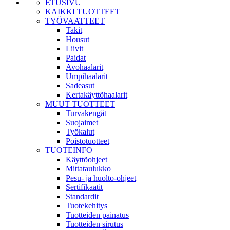
ETUSIVU
KAIKKI TUOTTEET
TYÖVAATTEET
Takit
Housut
Liivit
Paidat
Avohaalarit
Umpihaalarit
Sadeasut
Kertakäyttöhaalarit
MUUT TUOTTEET
Turvakengät
Suojaimet
Työkalut
Poistotuotteet
TUOTEINFO
Käyttöohjeet
Mittataulukko
Pesu- ja huolto-ohjeet
Sertifikaatit
Standardit
Tuotekehitys
Tuotteiden painatus
Tuotteiden sirutus