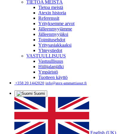
TIETOA MEISTÄ
Tietoa meistä
Atexin historia
Referenssit
Yrityksemme arvot
Jälleenmyyjämme
Jälleenmyyjäksi
Toimitusehdot
Yritysasiakkaaksi
Yhteystiedot
VASTUULLISUUS
Vastuullisuus
Hiilijalanjälki
Ympäristö
Tuotteen käyttö
+358 20 1442020
info@atex-ammattiasut.fi
Suomi
English (UK)