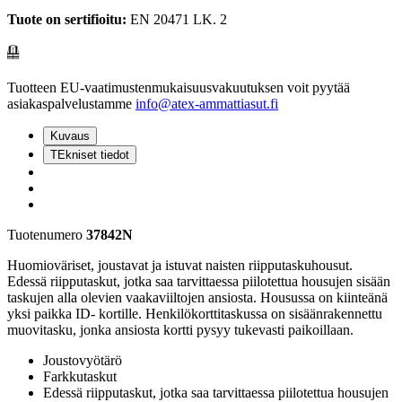
Tuote on sertifioitu:
EN 20471 LK. 2
Tuotteen EU-vaatimustenmukaisuusvakuutuksen voit pyytää
asiakaspalvelustamme
info@atex-ammattiasut.fi
Kuvaus
TEkniset tiedot
Tuotenumero
37842N
Huomioväriset, joustavat ja istuvat naisten riipputaskuhousut.
Edessä riipputaskut, jotka saa tarvittaessa piilotettua housujen sisään
taskujen alla olevien vaakaviiltojen ansiosta. Housussa on kiinteänä
yksi paikka ID- kortille. Henkilökorttitaskussa on sisäänrakennettu
muovitasku, jonka ansiosta kortti pysyy tukevasti paikoillaan.
Joustovyötärö
Farkkutaskut
Edessä riipputaskut, jotka saa tarvittaessa piilotettua housujen