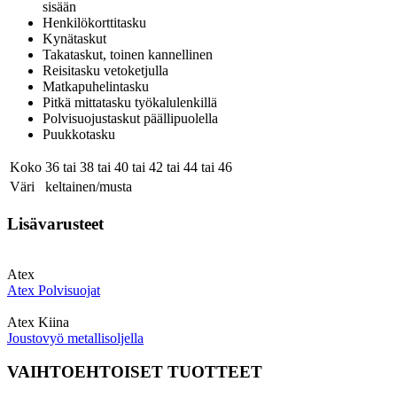
sisään
Henkilökorttitasku
Kynätaskut
Takataskut, toinen kannellinen
Reisitasku vetoketjulla
Matkapuhelintasku
Pitkä mittatasku työkalulenkillä
Polvisuojustaskut päällipuolella
Puukkotasku
Koko
36
tai
38
tai
40
tai
42
tai
44
tai
46
Väri
keltainen/musta
Lisävarusteet
Atex
Atex Polvisuojat
Atex Kiina
Joustovyö metallisoljella
VAIHTOEHTOISET TUOTTEET