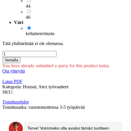
44
46
Väri
keltainen/musta
Tätä yhdistelmää ei ole olemassa.
Vertailla
You have already submitted a query for this product today.
Ota yhteyttä
Lataa PDF
Kategoria:
Housut, Atex työvaatteet
SKU:
Toimitusehdot
Toimitusaika: varastotuotteissa 3-5 työpäivää