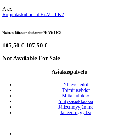
Atex
Riipputaskuhousut Hi-Vis LK2
Naisten Riipputaskuhousut Hi-Vis LK2
107,50
€
107,50
€
Not Available For Sale
Asiakaspalvelu
Yhteystiedot
Toimitusehdot
Mittataulukko
Yritysasiakkaaksi
Jälleenmyyjämme
Jälleenmyyjäksi