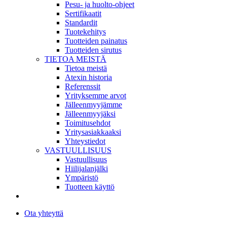
Pesu- ja huolto-ohjeet
Sertifikaatit
Standardit
Tuotekehitys
Tuotteiden painatus
Tuotteiden sirutus
TIETOA MEISTÄ
Tietoa meistä
Atexin historia
Referenssit
Yrityksemme arvot
Jälleenmyyjämme
Jälleenmyyjäksi
Toimitusehdot
Yritysasiakkaaksi
Yhteystiedot
VASTUULLISUUS
Vastuullisuus
Hiilijalanjälki
Ympäristö
Tuotteen käyttö
Ota yhteyttä