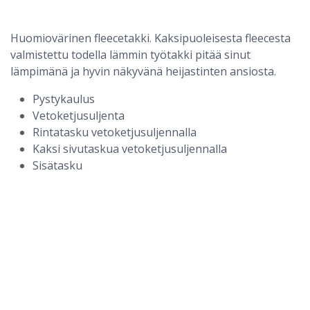
Huomiovärinen fleecetakki. Kaksipuoleisesta fleecesta
valmistettu todella lämmin työtakki pitää sinut
lämpimänä ja hyvin näkyvänä heijastinten ansiosta.
Pystykaulus
Vetoketjusuljenta
Fleecetakki Reims Hi-Vis LK3 Sioen
Rintatasku vetoketjusuljennalla
Kaksi sivutaskua vetoketjusuljennalla
Sisätasku
Pyöreät kiristetyt hihansuut
Kuminauhalla kiristettävä helma
Selkäosan pituus 76 cm (L)