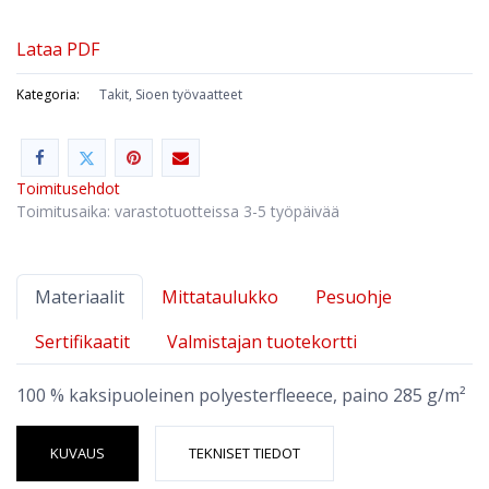
Lataa PDF
Kategoria:
Takit, Sioen työvaatteet
Toimitusehdot
Toimitusaika: varastotuotteissa 3-5 työpäivää
Materiaalit
Mittataulukko
Pesuohje
Sertifikaatit
Valmistajan tuotekortti
100 % kaksipuoleinen polyesterfleeece, paino 285 g/m²
KUVAUS
TEKNISET TIEDOT