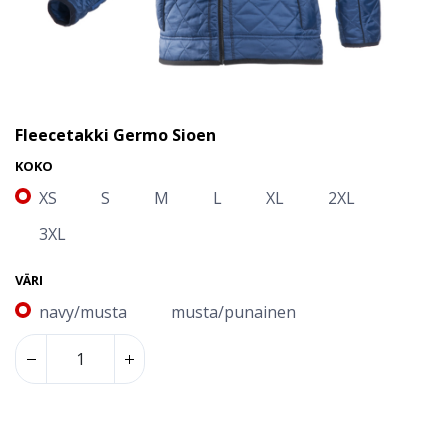
Fleecetakki Germo Sioen
KOKO
XS
S
M
L
XL
2XL
3XL
VÄRI
navy/musta
musta/punainen