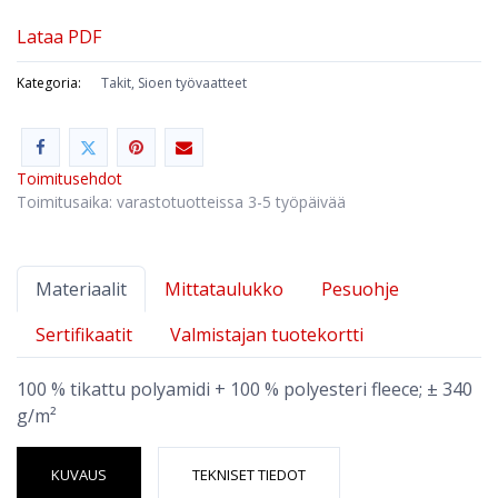
Lataa PDF
Kategoria:
Takit, Sioen työvaatteet
Toimitusehdot
Toimitusaika: varastotuotteissa 3-5 työpäivää
Materiaalit
Mittataulukko
Pesuohje
Sertifikaatit
Valmistajan tuotekortti
100 % tikattu polyamidi + 100 % polyesteri fleece; ± 340
g/m²
KUVAUS
TEKNISET TIEDOT