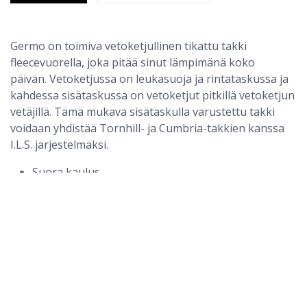
Germo on toimiva vetoketjullinen tikattu takki
fleecevuorella, joka pitää sinut lämpimänä koko
päivän. Vetoketjussa on leukasuoja ja rintataskussa ja
kahdessa sisätaskussa on vetoketjut pitkillä vetoketjun
vetäjillä. Tämä mukava sisätaskulla varustettu takki
voidaan yhdistää Tornhill- ja Cumbria-takkien kanssa
I.L.S. järjestelmäksi.
Suora kaulus
Vetoketju ja leukasuoja
1 upotettu rintatasku vetoketjulla
2 vetoketjullista sisätaskua
Joustonauha hihojen päässä
Pitkät vetoketjunvetimet lisäävät mukavuutta
vetoketjua avattaessa
Selkäosan pituus 75 cm (L)