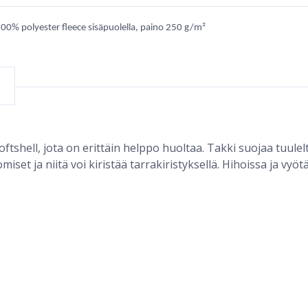
100% polyester fleece sisäpuolella, paino 250 g/m²
tshell, jota on erittäin helppo huoltaa. Takki suojaa tuulel
iset ja niitä voi kiristää tarrakiristyksellä. Hihoissa ja vyöt