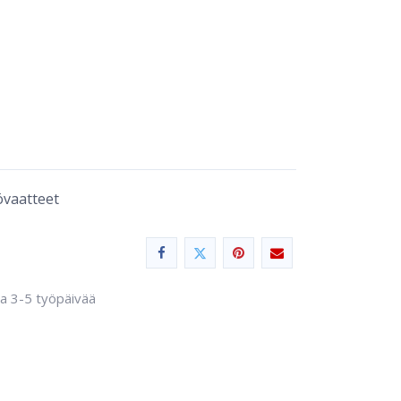
övaatteet
sa 3-5 työpäivää