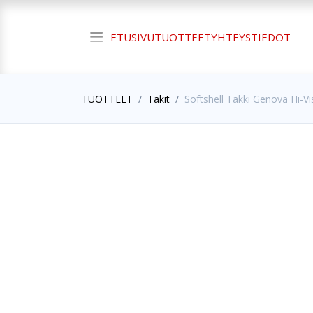
ETUSIVU
TUOTTEET
YHTEYSTIEDOT
TUOTTEET
Takit
Softshell Takki Genova Hi-V