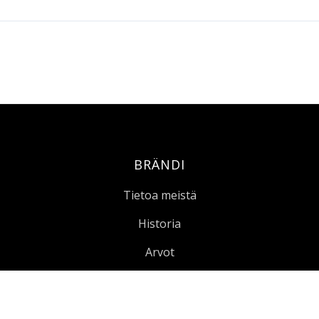
BRÄNDI
Tietoa meistä
Historia
Arvot
Referenssit
Vastuullisuus