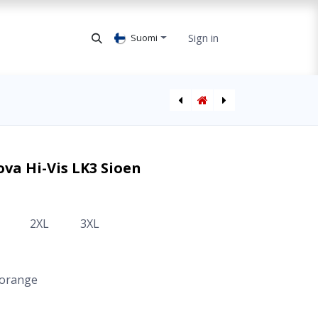
Sign in
Suomi
Fleecetakki Rainier FR Hi-Vis LK2 Sioen
Softshell Takki Pulco Sioen
ova Hi-Vis LK3 Sioen
2XL
3XL
orange