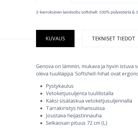
2-kerroksinen laminoitu softshell: 100% polyesteriä & 
KUVAUS
TEKNISET TIEDOT
Genova on lämmin, mukava ja hyvin istuva sof
oleva tuuliläppä. Softshell-hihat ovat ergonom
Pystykaulus
Vetoketjusuljenta tuulilistalla
Kaksi sisätaskua vetoketjusuljennalla
Tarrakiristys hihansuissa
Joustava heijastinnauha
Selkäosan pituus 72 cm (L)