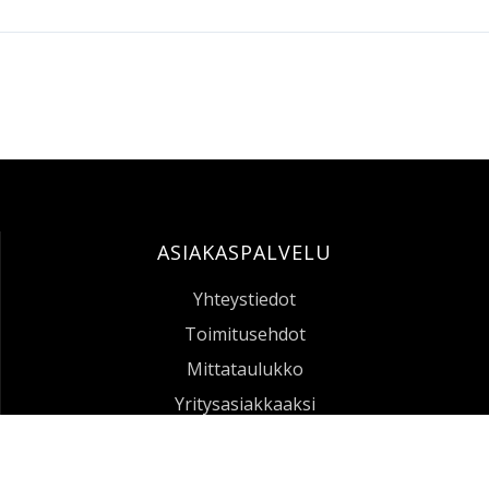
ASIAKASPALVELU
Yhteystiedot
Toimitusehdot
Mittataulukko
Softshell Takki Genova Hi-Vis LK3 Sioen
Yritysasiakkaaksi
Jälleenmyyjämme
Jälleenmyyjäksi