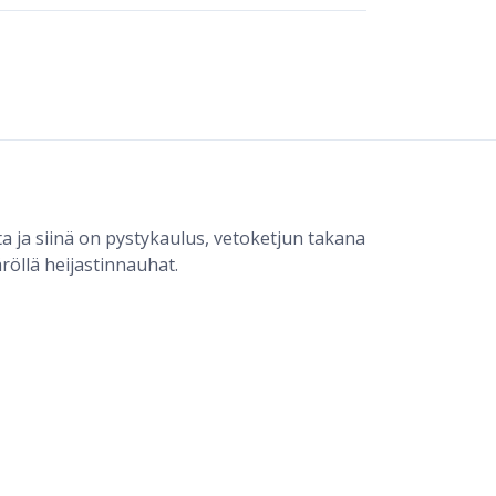
ta ja siinä on pystykaulus, vetoketjun takana
äröllä heijastinnauhat.