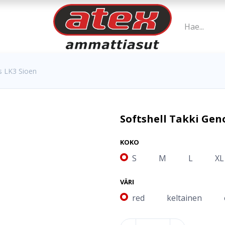
is LK3 Sioen
Softshell Takki Gen
KOKO
S
M
L
XL
VÄRI
red
keltainen