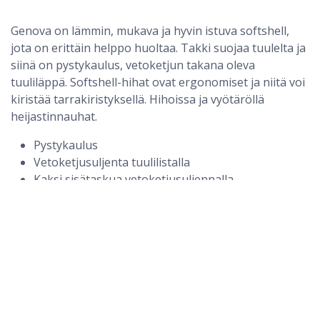
Genova on lämmin, mukava ja hyvin istuva softshell,
jota on erittäin helppo huoltaa. Takki suojaa tuulelta ja
siinä on pystykaulus, vetoketjun takana oleva
tuuliläppä. Softshell-hihat ovat ergonomiset ja niitä voi
kiristää tarrakiristyksellä. Hihoissa ja vyötäröllä
heijastinnauhat.
Softshell Takki Genova Hi-Vis LK3 Sioen
Pystykaulus
Vetoketjusuljenta tuulilistalla
Kaksi sisätaskua vetoketjusuljennalla
Tarrakiristys hihansuissa
Joustava heijastinnauha
Selkäosan pituus 72 cm (L)