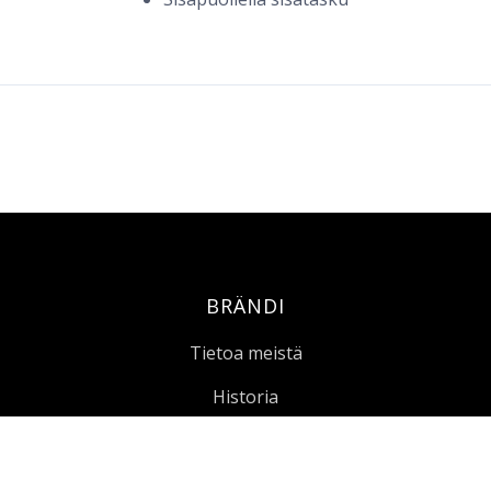
BRÄNDI
Tietoa meistä
Historia
Arvot
Referenssit