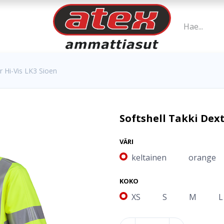
r Hi-Vis LK3 Sioen
Softshell Takki Dext
VÄRI
keltainen
orange
KOKO
XS
S
M
L