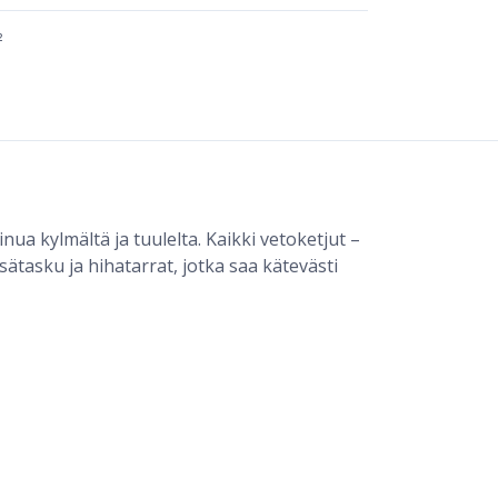
²
nua kylmältä ja tuulelta. Kaikki vetoketjut –
sätasku ja hihatarrat, jotka saa kätevästi