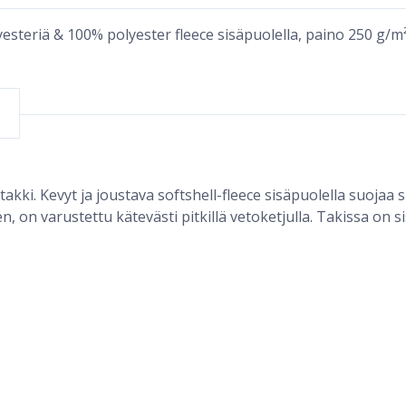
esteriä & 100% polyester fleece sisäpuolella, paino 250 g/m
ki. Kevyt ja joustava softshell-fleece sisäpuolella suojaa si
, on varustettu kätevästi pitkillä vetoketjulla. Takissa on si