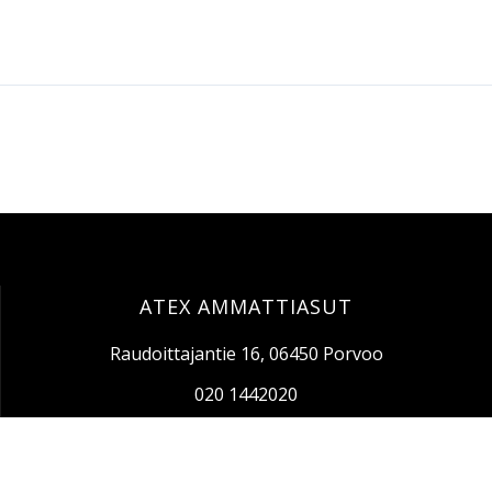
ATEX AMMATTIASUT
Raudoittajantie 16, 06450 Porvoo
020 1442020
info@atex-ammattiasut.fi