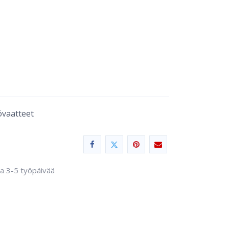
övaatteet
sa 3-5 työpäivää