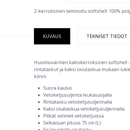
2-kerroksinen laminoitu softshell: 100% poly
KUVAUS
TEKNISET TIEDOT
Huomiovärinen kaksikerroksinen softshell -tak
rintataskut ja kaksi sivutaskua mukaan lukien
kiinni.
Suora kaulus
Vetoketjusuljenta leukasuojalla
Rintatasku vetoketjusuljennalla
Kaksi sisätaskua vetoketjusuljennalla
Pitkät vetimet vetoketjuissa
Selkäosan pituus 75 cm (L)
Sisäpuoliella sisätasku