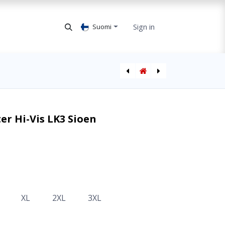
Sign in
Suomi
Sadehousut Norvill Hi-Vis LK1 Sioen
Huomioliivi Sarvan Multinorm LK2 Sioen
er Hi-Vis LK3 Sioen
XL
2XL
3XL