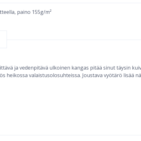
teella, paino 155g/m²
vä ja vedenpitävä ulkoinen kangas pitää sinut täysin kuiva
ös heikossa valaistusolosuhteissa. Joustava vyötärö lisää