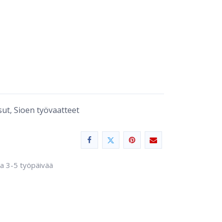
ut, Sioen työvaatteet
sa 3-5 työpäivää