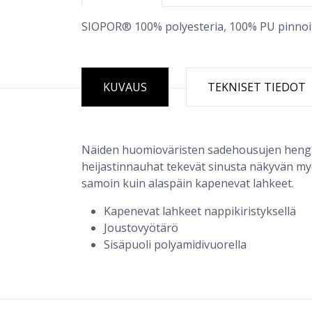
SIOPOR® 100% polyesteria, 100% PU pinnoit
KUVAUS
TEKNISET TIEDOT
Näiden huomioväristen sadehousujen hengittä
heijastinnauhat tekevät sinusta näkyvän my
samoin kuin alaspäin kapenevat lahkeet.
Kapenevat lahkeet nappikiristyksellä
Joustovyötärö
Sisäpuoli polyamidivuorella