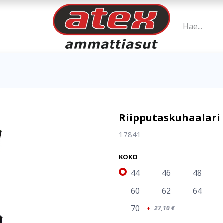
Riipputaskuhaalari 
17841
KOKO
44
46
48
60
62
64
70
+
27,10
€