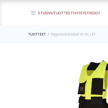
ETUSIVU
TUOTTEET
YHTEYSTIEDOT
TUOTTEET
Riipputaskuhaalari Hi-Vis LK1