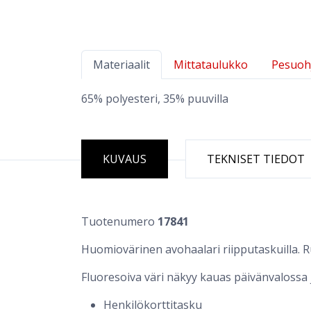
Materiaalit
Mittataulukko
Pesuoh
65% polyesteri, 35% puuvilla
KUVAUS
TEKNISET TIEDOT
Tuotenumero
17841
Huomiovärinen avohaalari riipputaskuilla. Run
Fluoresoiva väri näkyy kauas päivänvalossa 
Henkilökorttitasku