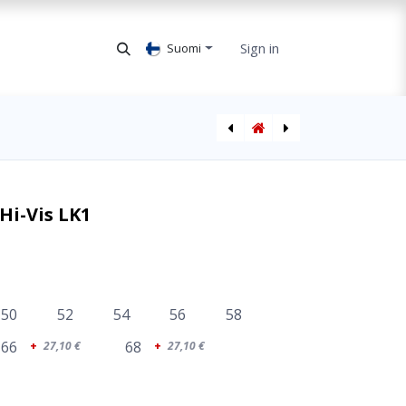
Sign in
Suomi
Talvihousut Hi-Vis LK2 korkea vyötärö
Talviumpihaalari Hi-Vis LK3
Hi-Vis LK1
50
52
54
56
58
66
68
+
27,10
€
+
27,10
€