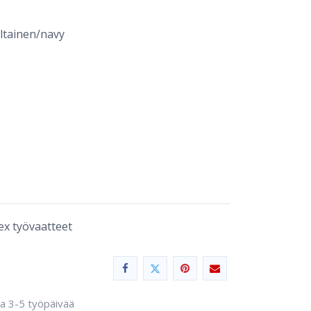
ltainen/navy
ex työvaatteet
sa 3-5 työpäivää