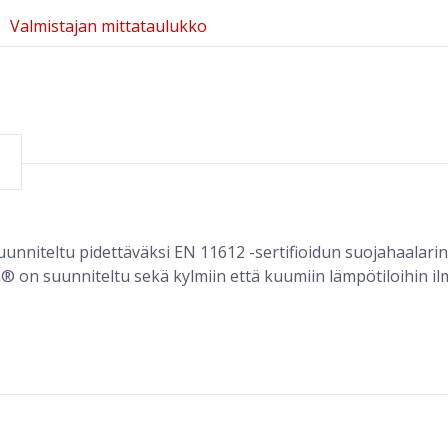
Valmistajan mittataulukko
uunniteltu pidettäväksi EN 11612 -sertifioidun suojahaalarin
n® on suunniteltu sekä kylmiin että kuumiin lämpötiloihin ilm