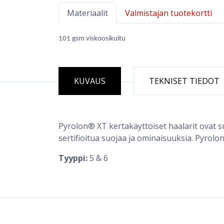
Materiaalit
Valmistajan tuotekortti
101 gsm viskoosikuitu
KUVAUS
TEKNISET TIEDOT
Pyrolon® XT kertakäyttöiset haalarit ovat s
sertifioitua suojaa ja ominaisuuksia. Pyrolo
Tyyppi:
5 & 6