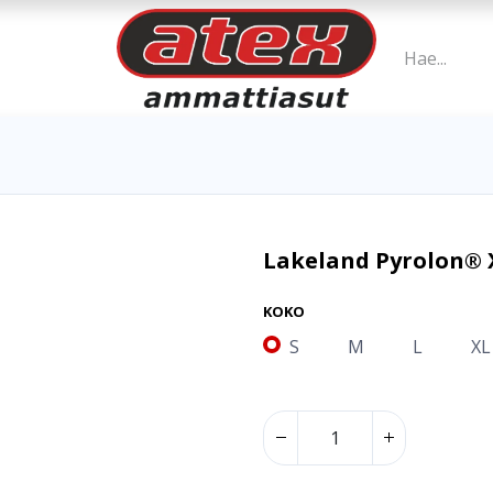
Lakeland Pyrolon® 
KOKO
S
M
L
XL