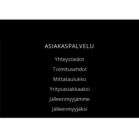
ASIAKASPALVELU
Yhteystiedot
Toimitusehdot
Mittataulukko
Yritysasiakkaaksi
Jälleenmyyjämme
Lakeland Pyrolon® XT Suojahaalari
Jälleenmyyjäksi