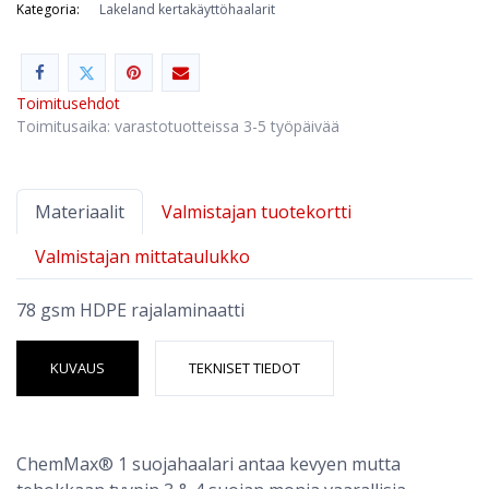
Kategoria:
Lakeland kertakäyttöhaalarit
Toimitusehdot
Toimitusaika: varastotuotteissa 3-5 työpäivää
Materiaalit
Valmistajan tuotekortti
Valmistajan mittataulukko
78 gsm HDPE rajalaminaatti
KUVAUS
TEKNISET TIEDOT
ChemMax® 1 suojahaalari antaa kevyen mutta