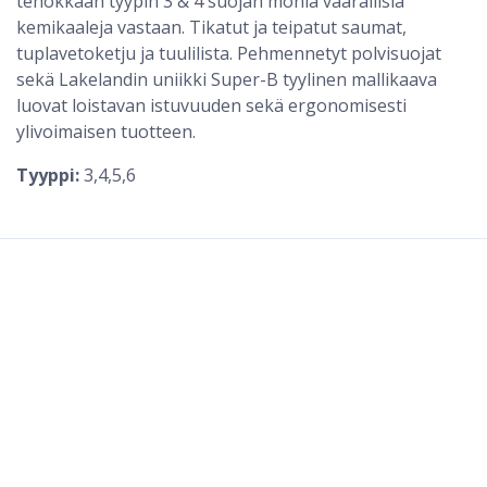
tehokkaan tyypin 3 & 4 suojan monia vaarallisia
kemikaaleja vastaan. Tikatut ja teipatut saumat,
tuplavetoketju ja tuulilista. Pehmennetyt polvisuojat
sekä Lakelandin uniikki Super-B tyylinen mallikaava
luovat loistavan istuvuuden sekä ergonomisesti
ylivoimaisen tuotteen.
Tyyppi:
3,4,5,6
Lakeland ChemMax® 1 Suojahaalari
LISÄVARUSTEET