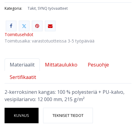
Kategoria:
Takit, SYNQ työvaatteet
Toimitusehdot
Toimitusaika: varastotuotteissa 3-5 työpäivää
Materiaalit
Mittataulukko
Pesuohje
Sertifikaatit
2-kerroksinen kangas: 100 % polyesteriä + PU-kalvo,
vesipilariarvo: 12 000 mm, 215 g/m²
KUVAUS
TEKNISET TIEDOT