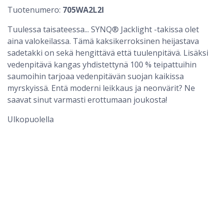
Tuotenumero:
705WA2L2I
Tuulessa taisateessa... SYNQ® Jacklight -takissa olet
aina valokeilassa. Tämä kaksikerroksinen heijastava
sadetakki on sekä hengittävä että tuulenpitävä. Lisäksi
vedenpitävä kangas yhdistettynä 100 % teipattuihin
saumoihin tarjoaa vedenpitävän suojan kaikissa
myrskyissä. Entä moderni leikkaus ja neonvärit? Ne
Kuoritakki Hi-Vis LK3 Jacklight SYNQ®
saavat sinut varmasti erottumaan joukosta!
Ulkopuolella
Korkea kaulus
Irrotettava huppu painonappikiinnityksillä
Vetoketju kaksoisläpän alla
tarranauhakiinnityksellä
Vetoketjun leukasuoja
1 lenkki henkilökorttipidikkeelle irrotettavalla D-
renkaalla
1 upotettu rintatasku piilovetoketjulla