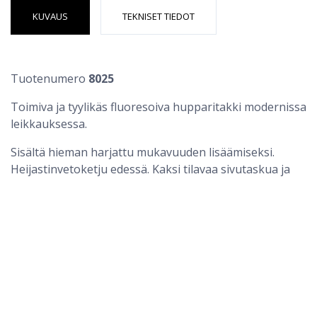
KUVAUS
TEKNISET TIEDOT
Tuotenumero
8025
Toimiva ja tyylikäs fluoresoiva hupparitakki modernissa
leikkauksessa.
Huppari Safety Hi-Vis LK2 8025 Engel
Sisältä hieman harjattu mukavuuden lisäämiseksi.
Heijastinvetoketju edessä. Kaksi tilavaa sivutaskua ja
rintatasku - kaikki vetoketjullinen. Hikineuletakissa on
vohvelirakenne etupaneelissa ja hupparissa. Resorit
hihansuissa ja alaosassa. Joustavat heijastimet
olkapäillä sekä hihoissa ja vyötäröllä. Luokka 2.
Testattu 25 konepesun jälkeen.
Moderni istuvuus
Harjattu kääntöpuoli
Heijastinvetoketju edessä