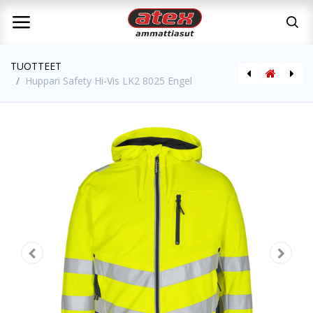
TUOTTEET
Huppari Safety Hi-Vis LK2 8025 Engel
Sadetakki pitkä Hi-Vis LK3 1917 Engel
College Safety Hi-Vis LK2 8041 Engel