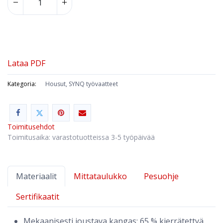
Lataa PDF
Kategoria:
Housut, SYNQ työvaatteet
Toimitusehdot
Toimitusaika: varastotuotteissa 3-5 työpäivää
Materiaalit
Mittataulukko
Pesuohje
Sertifikaatit
Mekaanisesti joustava kangas: 65 % kierrätettyä