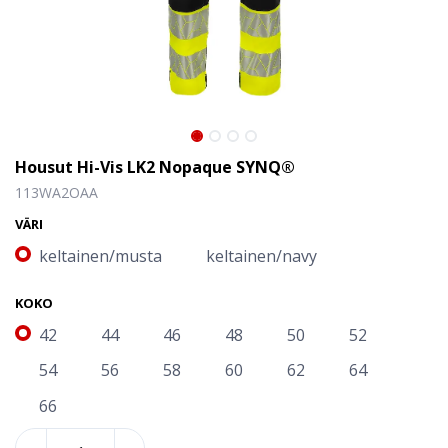
Housut Hi-Vis LK2 Nopaque SYNQ®
113WA2OAA
VÄRI
keltainen/musta
keltainen/navy
KOKO
42
44
46
48
50
52
54
56
58
60
62
64
66