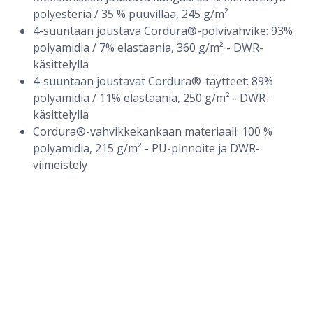
polyesteriä / 35 % puuvillaa, 245 g/m²
4-suuntaan joustava Cordura®-polvivahvike: 93%
polyamidia / 7% elastaania, 360 g/m² - DWR-
käsittelyllä
4-suuntaan joustavat Cordura®-täytteet: 89%
polyamidia / 11% elastaania, 250 g/m² - DWR-
käsittelyllä
Housut Hi-Vis LK2 Nopaque SYNQ®
Cordura®-vahvikkekankaan materiaali: 100 %
polyamidia, 215 g/m² - PU-pinnoite ja DWR-
viimeistely
KUVAUS
TEKNISET TIEDOT
Tuotenumero:
113WA2OAA
Nämä huomioväriset työhousut Cordura®Stretch-
polvisuojataskuilla eivät ainoastaan ​​tarjoa lisätukea ja -