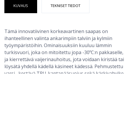
KUVAUS
TEKNISET TIEDOT
Tämä innovatiivinen korkeavartinen saapas on
ihanteellinen valinta ankarimpiin talviin ja kylmiin
työympäristöihin. Ominaisuuksiin kuuluu lämmin
turkisvuori, joka on mitoitettu jopa -30ºC:n pakkaselle,
FD05 - Nahkapintainen korkeavartinen teräs talviturvasaapas S3L SC HRO CI SR
ja kierrettävä vaijerinauhoitus, jota voidaan kiristää tai
löysätä yhdellä kädellä käsineet kädessä. Pehmustettu
varsi , kestävä TPU-kantapääsuojus sekä kärkivahvike
antavat lisäsuojaa ja vakautta. Syväkuvioinen
nitriilikumista valmistettu ulkopohja tarjoaa
erinomaiset pito-ominaisuudet.
Muotoiltu yläosa parantaa istuvuutta ja ei vaikeuta
jalkan liikkeitä
Vahvarakenteiset lahkeiden vetoketjut parantavat
käyttömukavuutta