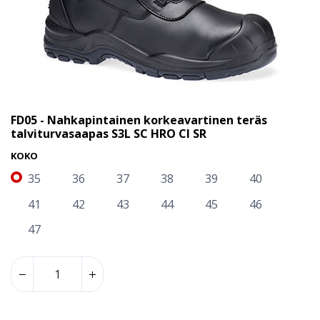
FD05 - Nahkapintainen korkeavartinen teräs
talviturvasaapas S3L SC HRO CI SR
KOKO
35
36
37
38
39
40
41
42
43
44
45
46
47