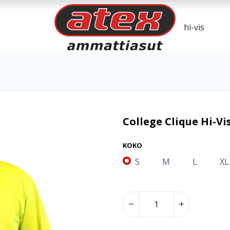
College Clique Hi-Vi
KOKO
S
M
L
XL