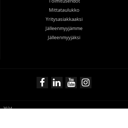
Toimitusehdot
Mittataulukko
Yritysasiakkaaksi
Jälleenmyyjämme
Jälleenmyyjäksi
Leukahihna Peltor G2000 GH2
 - 2024