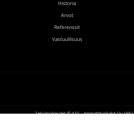
Historia
Arvot
Referenssit
Vastuullisuus
Tekijänoikeudet © ATS - Ammattityökalut Oy 1992