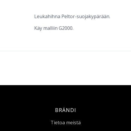
Leukahihna Peltor-suojakypärään.
Käy malliin G2000.
BRÄNDI
Tietoa meistä