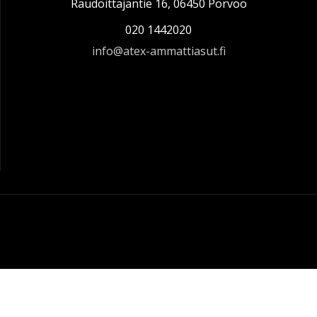
Raudoittajantie 16, 06450 Porvoo
020 1442020
info@atex-ammattiasut.fi