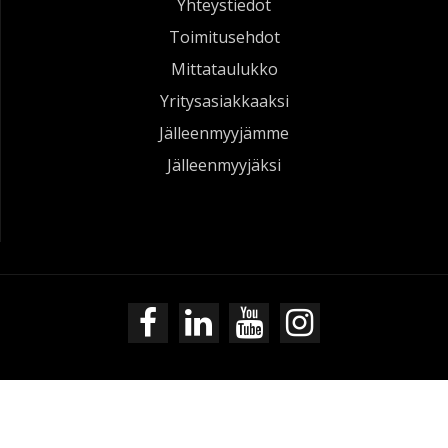
Yhteystiedot
Toimitusehdot
Mittataulukko
Yritysasiakkaaksi
Jälleenmyyjämme
Jälleenmyyjäksi
Petzl Vizen silmä- ja kokokasvosuojus kirkas
 - 2024