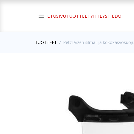
ETUSIVU
TUOTTEET
YHTEYSTIEDOT
TUOTTEET
Petzl Vizen silmä- ja kokokasvosuoju