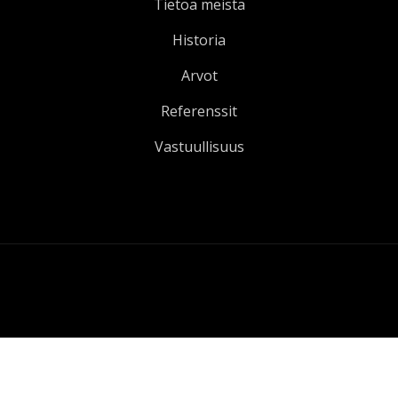
Tietoa meistä
Historia
Arvot
Referenssit
Vastuullisuus
Tekijänoikeudet © ATS - Ammattityökalut Oy 1992