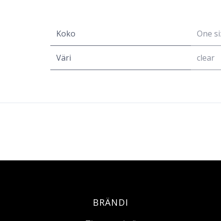
Koko
One si
Väri
clear
BRÄNDI