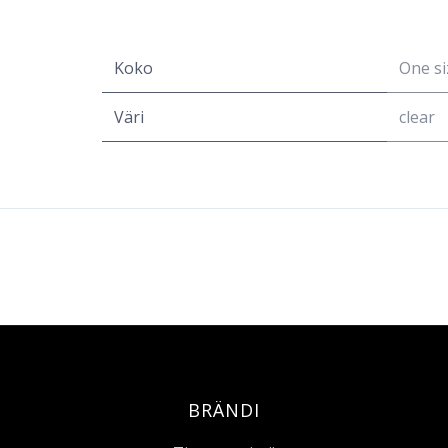
Koko
One si
Väri
clear
BRÄNDI