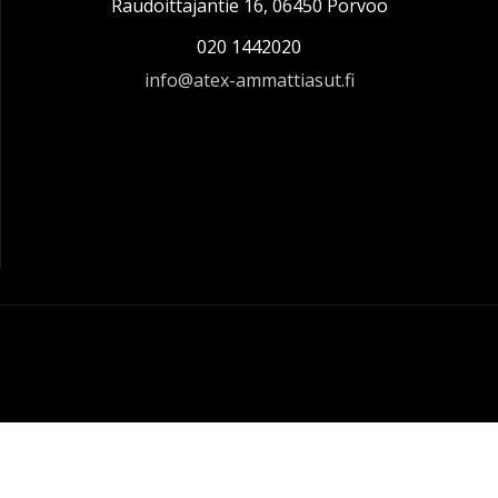
Raudoittajantie 16, 06450 Porvoo
020 1442020
info@atex-ammattiasut.fi