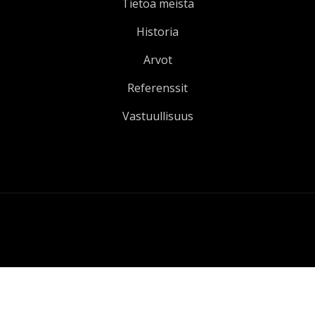
Tietoa meistä
Historia
Arvot
Referenssit
Vastuullisuus
Tekijänoikeudet © ATS - Ammattityökalut Oy 1992