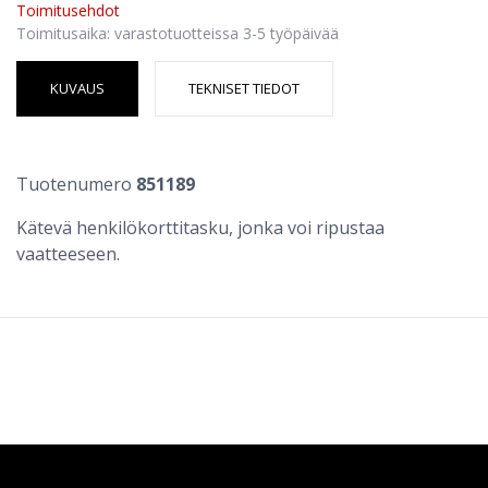
Toimitusehdot
Toimitusaika: varastotuotteissa 3-5 työpäivää
KUVAUS
TEKNISET TIEDOT
Tuotenumero
851189
Kätevä henkilökorttitasku, jonka voi ripustaa
vaatteeseen.