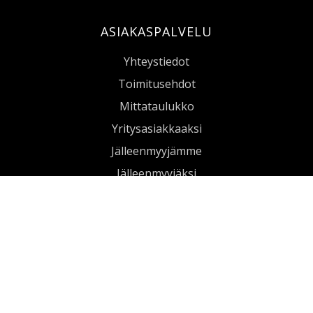
ASIAKASPALVELU
Yhteystiedot
Toimitusehdot
Mittataulukko
ID-korttitasku riippumalli kirkas
Yritysasiakkaaksi
Jälleenmyyjämme
Jälleenmyyjäksi
ATEX AMMATTIASUT
Raudoittajantie 16, 06450 Porvoo
020 1442020