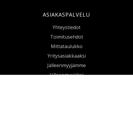
ASIAKASPALVELU
Yhteystiedot
Toimitusehdot
Mittataulukko
Yritysasiakkaaksi
Jälleenmyyjämme
Jälleenmyyjäksi
ATEX AMMATTIASUT
Raudoittajantie 16, 06450 Porvoo
020 1442020