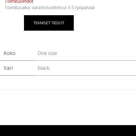
Toimitusehdot
Toimitusaika: varastotuotteissa 3-5 työpäivää
TEKNISET TIEDOT
Koko
One size
Väri
black