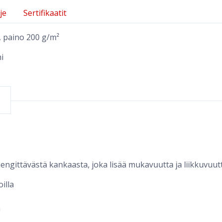
je
Sertifikaatit
i, paino 200 g/m²
i
a hengittävästä kankaasta, joka lisää mukavuutta ja liikkuvuut
illa
a