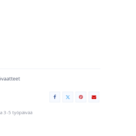
övaatteet
sa 3-5 työpäivää