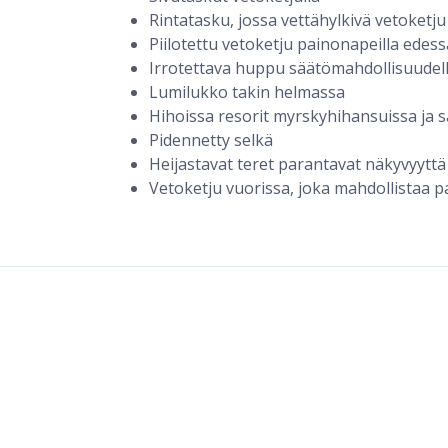
Rintatasku, jossa vettähylkivä vetoketju
Piilotettu vetoketju painonapeilla edess
Irrotettava huppu säätömahdollisuudel
Lumilukko takin helmassa
Hihoissa resorit myrskyhihansuissa ja 
Pidennetty selkä
Heijastavat teret parantavat näkyvyyttä
Vetoketju vuorissa, joka mahdollistaa p