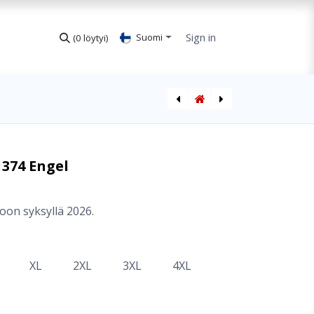
Sign in
Suomi
(0 löytyi)
Talvitakki Blackberry 1111 Engel
Talvitakki Galaxy 1820 Engel
1374 Engel
oon syksyllä 2026.
XL
2XL
3XL
4XL