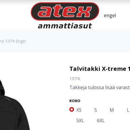
eme 1374 Engel
Talvitakki X-treme 
1374
Takkeja tulossa lisää varast
KOKO
XS
S
M
L
5XL
6XL