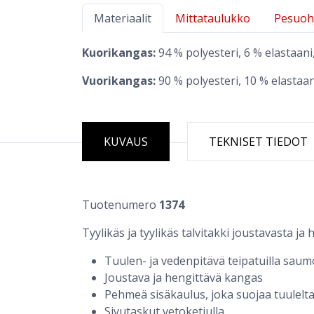
Materiaalit
Mittataulukko
Pesuoh
Kuorikangas:
94 % polyesteri, 6 % elastaan
Vuorikangas:
90 % polyesteri, 10 % elastaan
KUVAUS
TEKNISET TIEDOT
Tuotenumero
1374
Tyylikäs ja tyylikäs talvitakki joustavasta j
Tuulen- ja vedenpitävä teipatuilla saumo
Joustava ja hengittävä kangas
Pehmeä sisäkaulus, joka suojaa tuulelt
Sivutaskut vetoketjulla