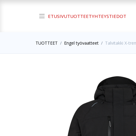
ETUSIVU
TUOTTEET
YHTEYSTIEDOT
TUOTTEET
Engel työvaatteet
Talvitakki X-tr